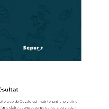
ésultat
site web de Govalo est maintenant une vitrine
ligne claire et engageante de leurs services. Il