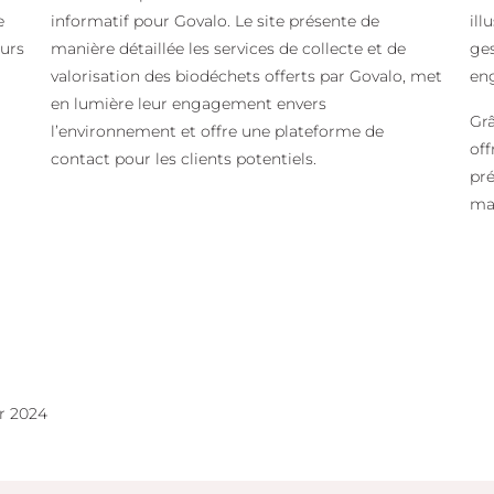
e
informatif pour Govalo. Le site présente de
ill
eurs
manière détaillée les services de collecte et de
ges
valorisation des biodéchets offerts par Govalo, met
eng
en lumière leur engagement envers
Grâ
l’environnement et offre une plateforme de
off
contact pour les clients potentiels.
pré
man
er 2024