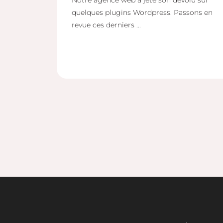
Notre agence web a jeté son dévolu sur
quelques plugins Wordpress. Passons en
revue ces derniers ...