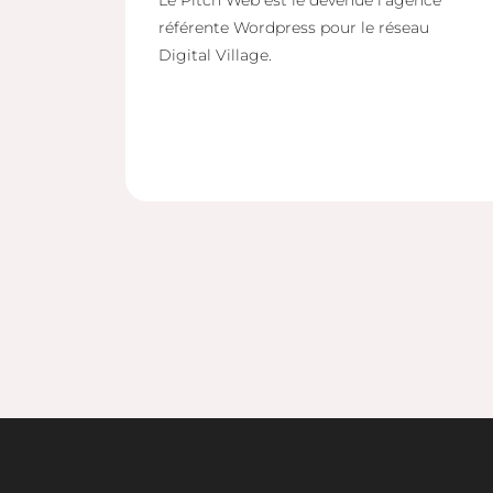
Le Pitch Web est le devenue l'agence
référente Wordpress pour le réseau
Digital Village.